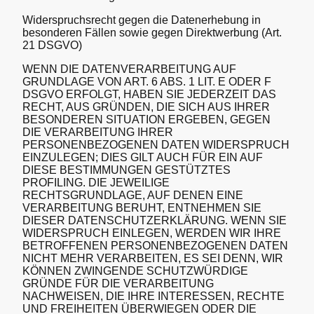
Widerspruchsrecht gegen die Datenerhebung in
besonderen Fällen sowie gegen Direktwerbung (Art.
21 DSGVO)
WENN DIE DATENVERARBEITUNG AUF
GRUNDLAGE VON ART. 6 ABS. 1 LIT. E ODER F
DSGVO ERFOLGT, HABEN SIE JEDERZEIT DAS
RECHT, AUS GRÜNDEN, DIE SICH AUS IHRER
BESONDEREN SITUATION ERGEBEN, GEGEN
DIE VERARBEITUNG IHRER
PERSONENBEZOGENEN DATEN WIDERSPRUCH
EINZULEGEN; DIES GILT AUCH FÜR EIN AUF
DIESE BESTIMMUNGEN GESTÜTZTES
PROFILING. DIE JEWEILIGE
RECHTSGRUNDLAGE, AUF DENEN EINE
VERARBEITUNG BERUHT, ENTNEHMEN SIE
DIESER DATENSCHUTZERKLÄRUNG. WENN SIE
WIDERSPRUCH EINLEGEN, WERDEN WIR IHRE
BETROFFENEN PERSONENBEZOGENEN DATEN
NICHT MEHR VERARBEITEN, ES SEI DENN, WIR
KÖNNEN ZWINGENDE SCHUTZWÜRDIGE
GRÜNDE FÜR DIE VERARBEITUNG
NACHWEISEN, DIE IHRE INTERESSEN, RECHTE
UND FREIHEITEN ÜBERWIEGEN ODER DIE